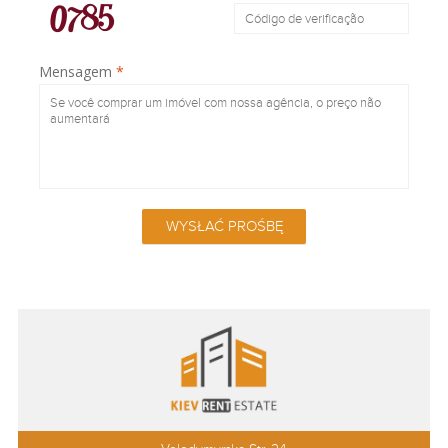
Mensagem
*
WYSŁAĆ PROŚBĘ