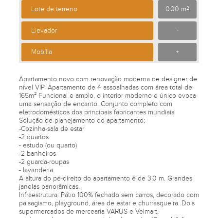
Lote de terreno
0.00 m
2
Elevador
-
Mobília
+
Apartamento novo com renovação moderna de designer de
nível VIP. Apartamento de 4 assoalhadas com área total de
165m² Funcional e amplo, o interior moderno e único evoca
uma sensação de encanto. Conjunto completo com
eletrodomésticos dos principais fabricantes mundiais.
Solução de planejamento do apartamento:
-Cozinha-sala de estar
-2 quartos
- estudo (ou quarto)
-2 banheiros
-2 guarda-roupas
- lavanderia
A altura do pé-direito do apartamento é de 3,0 m. Grandes
janelas panorâmicas.
Infraestrutura: Pátio 100% fechado sem carros, decorado com
paisagismo, playground, área de estar e churrasqueira. Dois
supermercados de mercearia VARUS e Velmart,