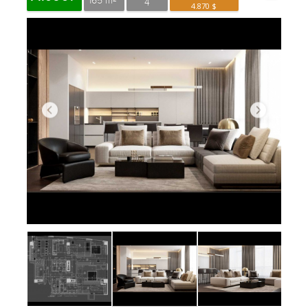
165 m
4
4.870 $