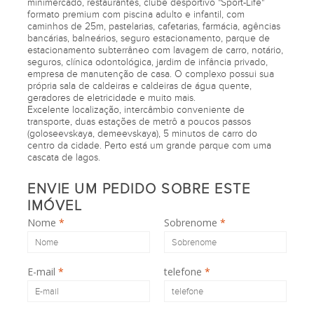
minimercado, restaurantes, clube desportivo "Sport-Life"
formato premium com piscina adulto e infantil, com
caminhos de 25m, pastelarias, cafetarias, farmácia, agências
bancárias, balneários, seguro estacionamento, parque de
estacionamento subterrâneo com lavagem de carro, notário,
seguros, clínica odontológica, jardim de infância privado,
empresa de manutenção de casa. O complexo possui sua
própria sala de caldeiras e caldeiras de água quente,
geradores de eletricidade e muito mais.
Excelente localização, intercâmbio conveniente de
transporte, duas estações de metrô a poucos passos
(goloseevskaya, demeevskaya), 5 minutos de carro do
centro da cidade. Perto está um grande parque com uma
cascata de lagos.
ENVIE UM PEDIDO SOBRE ESTE
IMÓVEL
Nome
*
Sobrenome
*
E-mail
*
telefone
*