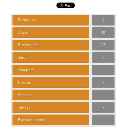
Banheiros
2
Andar
13
Pisos totais
23
Jardim
-
Garagem
-
Piscina
-
Sacada
-
Terraço
-
Estacionamento
-