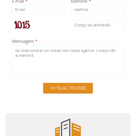
E-mail
*
telefone
*
Mensagem
*
WYSŁAĆ PROŚBĘ