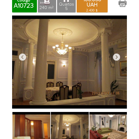
Código
UAH
Quartos
A10723
240 m
2
5
2.430 $