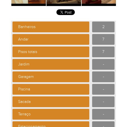
Banheiros
2
Andar
7
Pisos totais
7
Jardim
-
Garagem
-
Piscina
-
Sacada
-
Terraço
-
Estacionamento
-