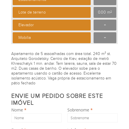
Lote de terreno
0.00 m
2
Elevador
+
Mobília
+
Apartamento de 5 assoalhadas com área total. 240 m² st.
Arquiteto Gorodetsky. Centro de Kiev, estação de metrô
Khreschatyk 1 min. andar. Tem lareira, sauna, sala de estar 70
m2. Duas casas de banho. O elevador sobe para o
apartamento usando o cartão de acesso. Excelente
isolamento acústico. Vaga própria de estacionamento em
pátio fechado
ENVIE UM PEDIDO SOBRE ESTE
IMÓVEL
Nome
*
Sobrenome
*