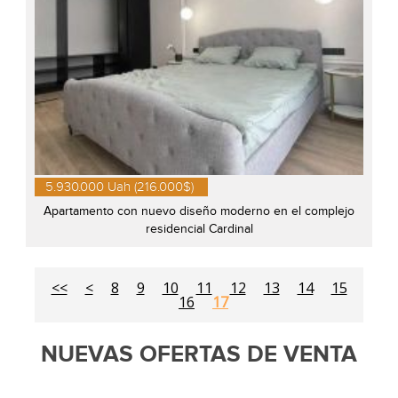
5.930.000 Uah (216.000$)
Apartamento con nuevo diseño moderno en el complejo
residencial Cardinal
<<
<
8
9
10
11
12
13
14
15
16
17
NUEVAS OFERTAS DE VENTA