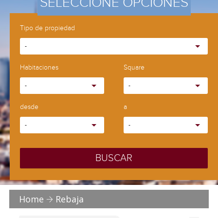
SELECCIONE OPCIONES
Tipo de propiedad
-
Habitaciones
Square
-
-
desde
a
-
-
BUSCAR
Home
Rebaja