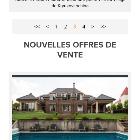
de Kryukovshchina
<<
<
1
2
3
4
>
>>
NOUVELLES OFFRES DE
VENTE