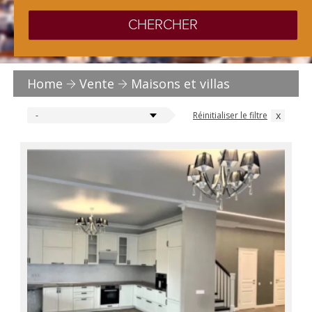
CHERCHER
Home
Vente
Maisons et villas
x
Réinitialiser le filtre
-