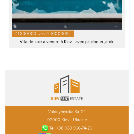
41.300.000 Uah (1.400.000$)
Villa de luxe à vendre à Kiev - avec piscine et jardin
Volodymyrska Str. 24
02000 Kiev - Ukraine
Tel. +38 063 966-74-26