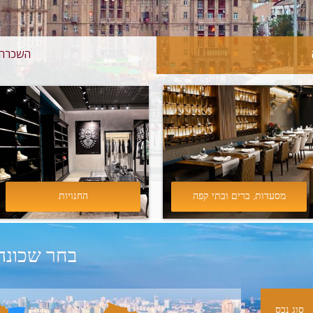
השכרה 
מסעדות, ברים ובתי קפה
החנויות
בחר שכונה
סוג נכס