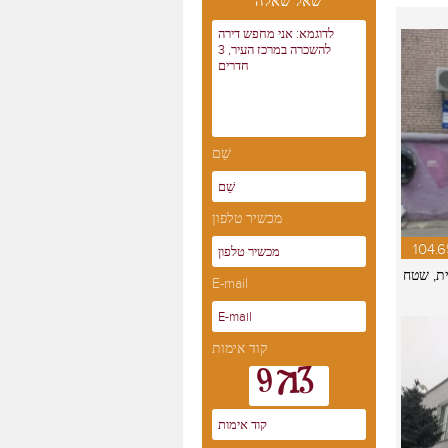
שאל שאלה
שֵׁם
מכשיר טלפון
104.6
ית, שטח
E-mail
קוד אימות