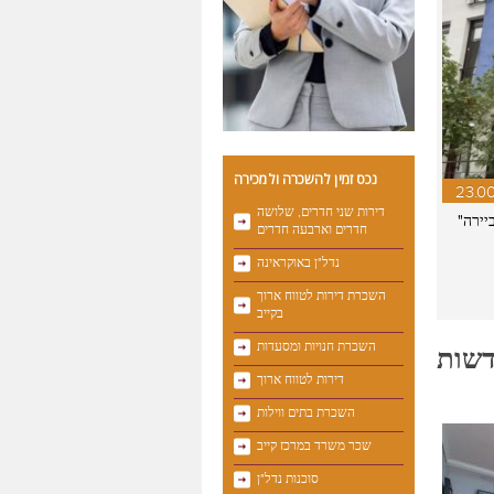
נכס זמין להשכרה ולמכירה
23.0
דירות שני חדרים, שלושה
"ריביירה"
חדרים וארבעה חדרים
נדל"ן באוקראינה
השכרת דירות לטווח ארוך
בקייב
השכרת חנויות ומסעדות
שות
דירות לטווח ארוך
השכרת בתים ווילות
שכר משרד במרכז קייב
סוכנות נדל"ן