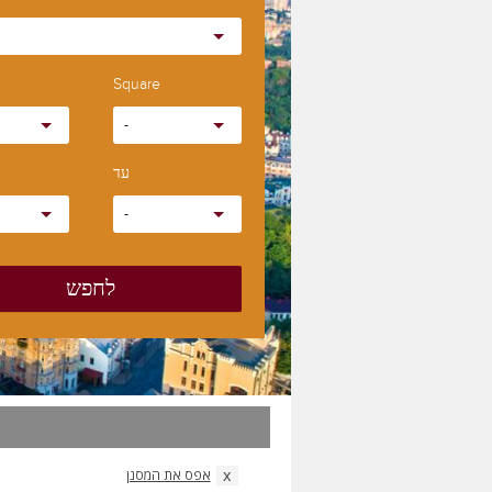
Square
-
עד
-
לחפש
x
אפס את המסנן