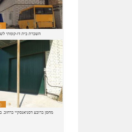
)
השכרת בית דו-קומתי לשי
)
מחסן ברובע דסניאנסקיי ברחוב. באטלרוב