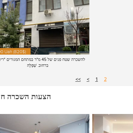
00 Uah (820$)
להשכרה שטח פנים של 45 מ"ר במתחם המגורים 
ברחוב. שְׁפֵלָה
<<
<
1
2
הצעות השכרה חד