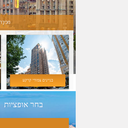
מְכִירָה
בניינים צמודי קרקע
בחר אופציות