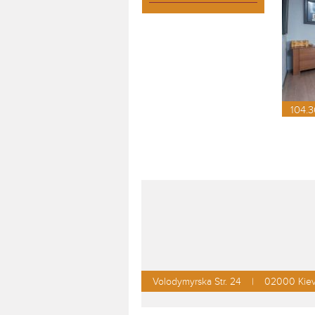
104.3
Volodymyrska Str. 24
02000 Kiev