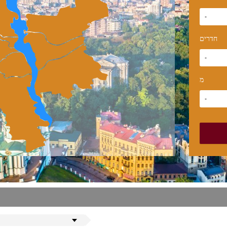
-
חדרים
-
מ
-