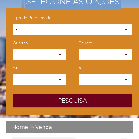
SELECIONE AS OPÇÕES
Tipo de Propriedade
-
Quartos
Square
-
-
de
a
-
-
PESQUISA
Home
Venda