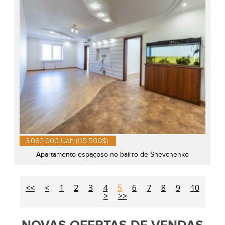
3.062.000 Uah (115.500$)
Apartamento espaçoso no bairro de Shevchenko
<<
<
1
2
3
4
5
6
7
8
9
10
>
>>