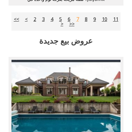
<<
<
2
3
4
5
6
7
8
9
10
11
>
>>
عروض بيع جديدة