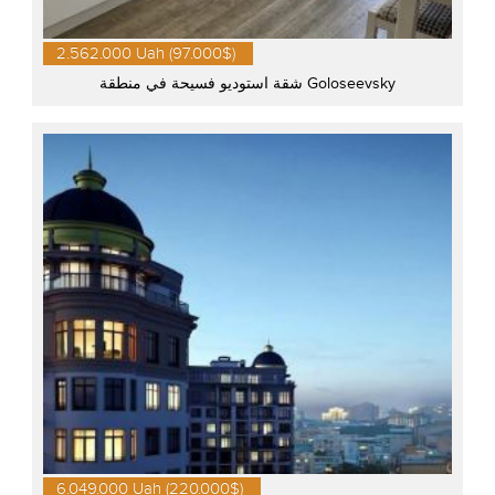
2.562.000 Uah (97.000$)
شقة استوديو فسيحة في منطقة Goloseevsky
6.049.000 Uah (220.000$)