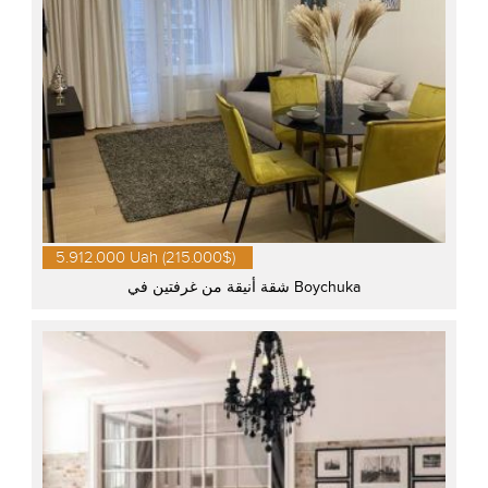
5.912.000 Uah (215.000$)
شقة أنيقة من غرفتين في Boychuka