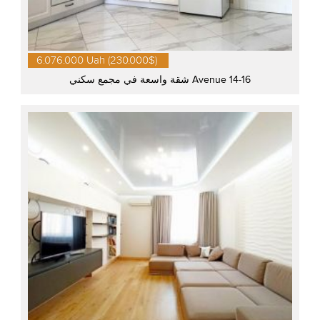
6.076.000 Uah (230.000$)
شقة واسعة في مجمع سكني Avenue 14-16