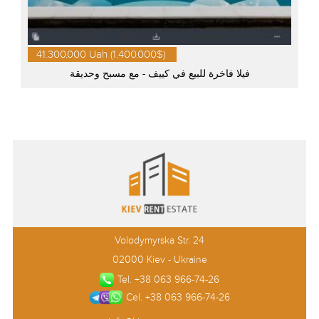
41.300.000 Uah (1.400.000$)
فيلا فاخرة للبيع في كييف - مع مسبح وحديقة
Volodymyrska Str. 24
02000 Kiev - Ukraine
Tel. +38 063 966-74-26
Cel. +38 063 966-74-26