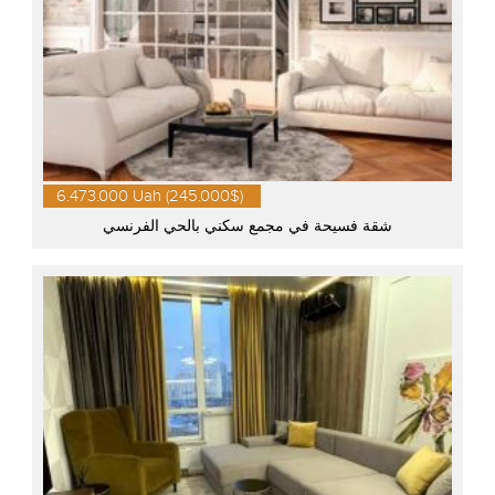
6.473.000 Uah (245.000$)
شقة فسيحة في مجمع سكني بالحي الفرنسي