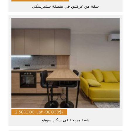
شقة من غرفتين في منطقة بيشيرسكي
2.589.000 Uah (98.000$)
شقة مريحة في سكن سوهو