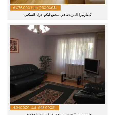
6.076.000 Uah (230.000$)
كيفارتيرا المريحة في مجمع ليكو جراد السكني
4.040.000 Uah (148.000$)
شقة مريحة بغرفة نوم واحدة في Tyutyunnik