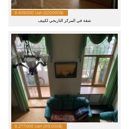
8.409.000 Uah (320.000$)
شقة في المركز التاريخي لكييف
8.277.000 Uah (315.000$)