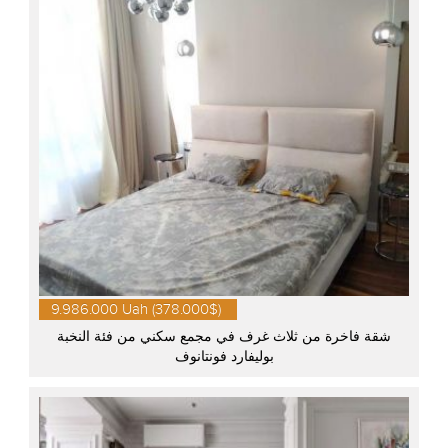
9.986.000 Uah (378.000$)
شقة فاخرة من ثلاث غرف في مجمع سكني من فئة النخبة
بوليفارد فونتانوف