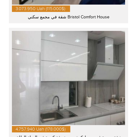
3.073.950 Uah (115.000$)
شقة في مجمع سكني Bristol Comfort House
4.757.940 Uah (178.000$)