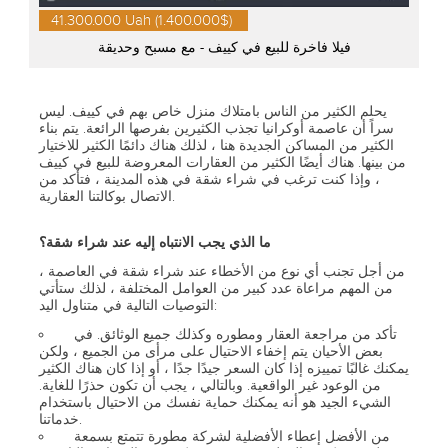
41.300.000 Uah (1.400.000$)
فيلا فاخرة للبيع في كييف - مع مسبح وحديقة
يحلم الكثير من الناس بامتلاك منزل خاص بهم في كييف. ليس
سراً أن عاصمة أوكرانيا تجذب الكثيرين بفرصها الرائعة. يتم بناء
الكثير من المساكن الجديدة هنا ، لذلك هناك دائمًا الكثير للاختيار
من بينها. هناك أيضًا الكثير من العقارات المعروضة للبيع في كييف
، وإذا كنت ترغب في شراء شقة في هذه المدينة ، فتأكد من
الاتصال بوكالتنا العقارية.
ما الذي يجب الانتباه إليه عند شراء شقة؟
من أجل تجنب أي نوع من الأخطاء عند شراء شقة في العاصمة ،
من المهم مراعاة عدد كبير من العوامل المختلفة ، لذلك ستأتي
التوصيات التالية في متناول اليد:
تأكد من مراجعة العقار ومطوره وكذلك جميع الوثائق. في
بعض الأحيان يتم إخفاء الاحتيال على مرأى من الجميع ، ولكن
يمكنك غالبًا تمييزه إذا كان السعر جيدًا جدًا ، أو إذا كان هناك الكثير
من الوعود غير الواقعية. وبالتالي ، يجب أن تكون حذرًا للغاية.
الشيء الجيد هو أنه يمكنك حماية نفسك من الاحتيال باستخدام
خدماتنا.
من الأفضل إعطاء الأفضلية لشركة مطورة تتمتع بسمعة