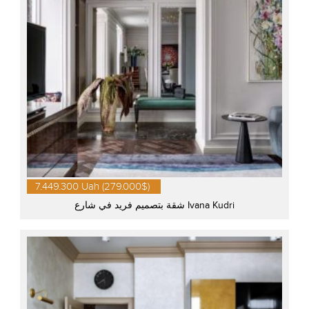
7.449.300 Uah (279.000$)
شقة بتصميم فريد في شارع Ivana Kudri