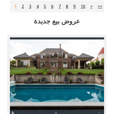
1
2
3
4
5
6
7
8
9
10
>
>>
عروض بيع جديدة