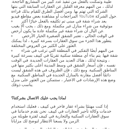
طيبة وتمكنت بالفعل من تنفيذ عدد كبير من المشاريع الناجحة.
لذلك ، من المهم معرفة القليل عن العقارات السابقة التي بنتها
الشركة التي تهتم بها. ومن أفضل الطرق للقيام بذلك قراءة
المراجعات أو مشاهدة بعض مقاطع فيديو YouTube حول الشركة.
يعد شراء شقة في مبنى تم تكليفه بالفعل خيارًا أكثر
موثوقية من شراء منازل غير مكتملة. ومع ذلك ، يجب ألا يغيب
عن البال أن شراء شقة غير مكتملة عادة ما يكون أرخص.
في الوقت الحالي ، تعتبر الشقق الصغيرة الخيار الأرخص.
يتطور هذا الجزء من سوق العقارات بسرعة كبيرة ، لذا يمكنك
العثور على الكثير من العروض المختلفة.
من المهم أيضًا التفكير في المنطقة التي ترغب في شراء
شقة فيها. يتم بناء أي منطقة سكنية تقريبًا في كييف بسرعة كبيرة
، ونتيجة لذلك ، هناك العديد من العقارات الجديدة. في الوقت
نفسه ، فإن أسعار الشقق في وسط المدينة أعلى بكثير منها في
المناطق السكنية. ومع ذلك ، فإن الظروف في هذه الشقق ليست
دائمًا أفضل مقارنة بالمنازل الجديدة في المناطق السكنية. مع
وضع هذه الإرشادات في الاعتبار ، ستتمكن من العثور على منزل
يناسب ذوقك.
لماذا يجب عليك الاتصال بشركتنا؟
إذا كنت مهتمًا بشراء عقار فاخر في كييف ، فعليك استخدام
خدمات وكالة تأجير العقارات في كييف. نحن نقدم خدماتنا في
سوق العقارات السكنية والتجارية في كييف لفترة طويلة من
الزمن ولا يسعنا الانتظار لنوضح لك مزايانا: