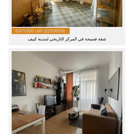
8.671.000 Uah (329.990$)
شقة فسيحة في المركز التاريخي لمدينة كييف