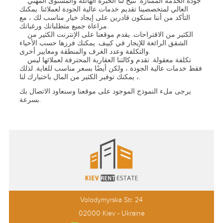
جودة الخدمة الممتازة. تتيح لنا الخبرة الهائلة والمستوى المهني
العالي لمتخصصينا تقديم خدمات عالية الجودة لعملائنا. يمكنك
التأكد من أننا سنكون قادرين على إيجاد خيار مناسب لك ، مع
مراعاة جميع متطلباتك ورغباتك.
الكثير من الاقتراحات. يقدم موقعنا على الإنترنت الكثير من
الشقق الرائعة للإيجار في كييف. يمكنك فرزها حسب الأحياء
والتكلفة وعدد الغرف والمنطقة ومعايير أخرى.
تكلفة معقولة. تقدم وكالتنا العقارية المحترفة لعملائها ليس
فقط خدمات عالية الجودة ، ولكن أيضًا بسعر مناسب للغاية. لذلك
، يمكنك توفير الكثير من المال باختيارك لنا.
يرجى ملء النموذج الموجود على موقعنا وسنعاود الاتصال بك
بسرعة.
Volodymyrska Str. 24
02000 Kiev - Ukraine