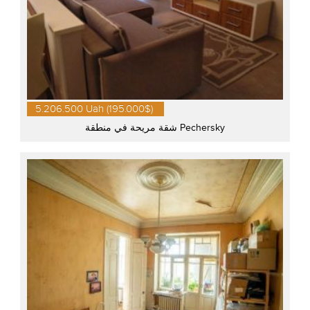
5.206.500 Uah (195.000$)
شقة مريحة في منطقة Pechersky