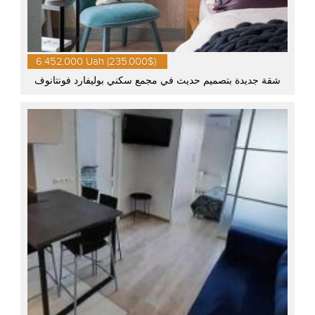
6.452.000 Uah (235.000$)
شقة جديدة بتصميم حديث في مجمع سكني بوليفارد فونتانوف