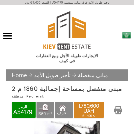
usd 61.400 السعر | A54179 تأجير طويل الأمد غرف مباني منفصلة
الايجارات طويلة الأجل وبيع العقارات
في كييف
مباني منفصلة
تأجير طويل الأمد
Home
مبنى منفصل بمساحة إجمالية 1860 م 2
منطقة: Pechersk
1.780.600
الرمز
UAH
A54179
غرف -
1860 m
2
61.400 $