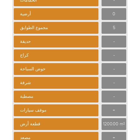
-
الحمامات
0
أرضية
5
مجموع الطوابق
-
حديقة
-
كراج
-
حوض السباحة
-
شرفة
-
مصطبة
+
موقف سيارات
1200.00 m
قطعة أرض
2
+
مصعد