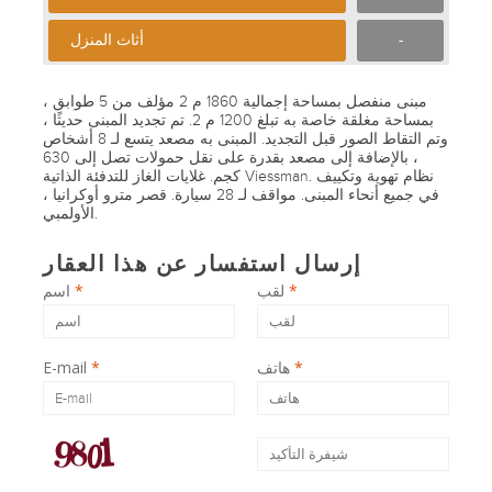
-
أثاث المنزل
مبنى منفصل بمساحة إجمالية 1860 م 2 مؤلف من 5 طوابق ،
بمساحة مغلقة خاصة به تبلغ 1200 م 2. تم تجديد المبنى حديثًا ،
وتم التقاط الصور قبل التجديد. المبنى به مصعد يتسع لـ 8 أشخاص
، بالإضافة إلى مصعد بقدرة على نقل حمولات تصل إلى 630
كجم. غلايات الغاز للتدفئة الذاتية Viessman. نظام تهوية وتكييف
في جميع أنحاء المبنى. مواقف لـ 28 سيارة. قصر مترو أوكرانيا ،
الأولمبي.
إرسال استفسار عن هذا العقار
*
لقب
*
اسم
*
هاتف
*
E-mail