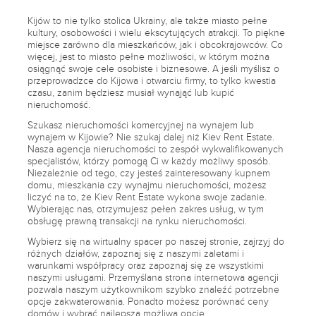
Kijów to nie tylko stolica Ukrainy, ale także miasto pełne
kultury, osobowości i wielu ekscytujących atrakcji. To piękne
miejsce zarówno dla mieszkańców, jak i obcokrajowców. Co
więcej, jest to miasto pełne możliwości, w którym można
osiągnąć swoje cele osobiste i biznesowe. A jeśli myślisz o
przeprowadzce do Kijowa i otwarciu firmy, to tylko kwestia
czasu, zanim będziesz musiał wynająć lub kupić
nieruchomość.
Szukasz nieruchomości komercyjnej na wynajem lub
wynajem w Kijowie? Nie szukaj dalej niż Kiev Rent Estate.
Nasza agencja nieruchomości to zespół wykwalifikowanych
specjalistów, którzy pomogą Ci w każdy możliwy sposób.
Niezależnie od tego, czy jesteś zainteresowany kupnem
domu, mieszkania czy wynajmu nieruchomości, możesz
liczyć na to, że Kiev Rent Estate wykona swoje zadanie.
Wybierając nas, otrzymujesz pełen zakres usług, w tym
obsługę prawną transakcji na rynku nieruchomości.
Wybierz się na wirtualny spacer po naszej stronie, zajrzyj do
różnych działów, zapoznaj się z naszymi zaletami i
warunkami współpracy oraz zapoznaj się ze wszystkimi
naszymi usługami. Przemyślana strona internetowa agencji
pozwala naszym użytkownikom szybko znaleźć potrzebne
opcje zakwaterowania. Ponadto możesz porównać ceny
domów i wybrać najlepszą możliwą opcję.