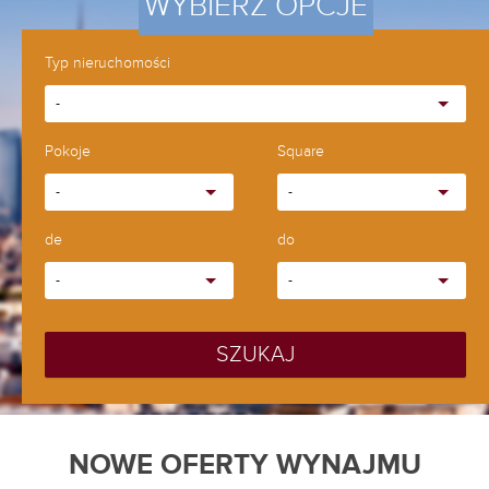
WYBIERZ OPCJE
Typ nieruchomości
-
Pokoje
Square
-
-
de
do
-
-
SZUKAJ
NOWE OFERTY WYNAJMU