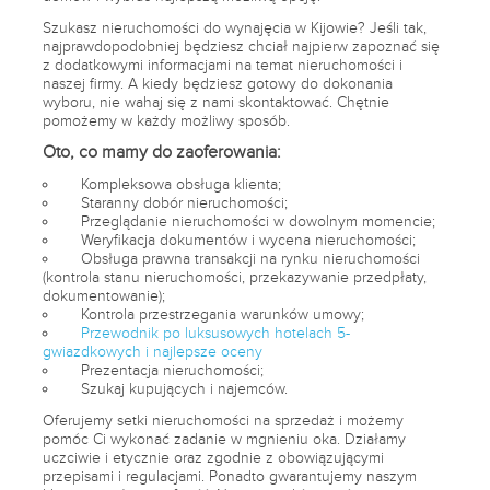
Szukasz nieruchomości do wynajęcia w Kijowie? Jeśli tak,
najprawdopodobniej będziesz chciał najpierw zapoznać się
z dodatkowymi informacjami na temat nieruchomości i
naszej firmy. A kiedy będziesz gotowy do dokonania
wyboru, nie wahaj się z nami skontaktować. Chętnie
pomożemy w każdy możliwy sposób.
Oto, co mamy do zaoferowania:
Kompleksowa obsługa klienta;
Staranny dobór nieruchomości;
Przeglądanie nieruchomości w dowolnym momencie;
Weryfikacja dokumentów i wycena nieruchomości;
Obsługa prawna transakcji na rynku nieruchomości
(kontrola stanu nieruchomości, przekazywanie przedpłaty,
dokumentowanie);
Kontrola przestrzegania warunków umowy;
Przewodnik po luksusowych hotelach 5-
gwiazdkowych i najlepsze oceny
Prezentacja nieruchomości;
Szukaj kupujących i najemców.
Oferujemy setki nieruchomości na sprzedaż i możemy
pomóc Ci wykonać zadanie w mgnieniu oka. Działamy
uczciwie i etycznie oraz zgodnie z obowiązującymi
przepisami i regulacjami. Ponadto gwarantujemy naszym