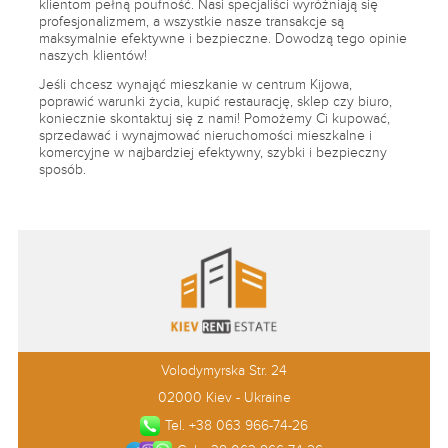
klientom pełną poufność. Nasi specjaliści wyróżniają się
profesjonalizmem, a wszystkie nasze transakcje są
maksymalnie efektywne i bezpieczne. Dowodzą tego opinie
naszych klientów!
Jeśli chcesz wynająć mieszkanie w centrum Kijowa,
poprawić warunki życia, kupić restaurację, sklep czy biuro,
koniecznie skontaktuj się z nami! Pomożemy Ci kupować,
sprzedawać i wynajmować nieruchomości mieszkalne i
komercyjne w najbardziej efektywny, szybki i bezpieczny
sposób.
Volodymyrska Str. 24
02000 Kiev - Ukraine
Tel. +38 063 966-74-26