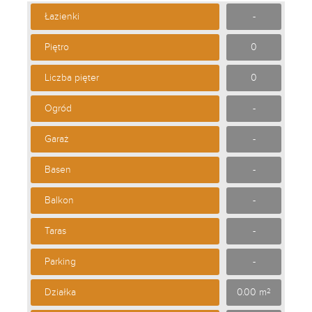
Łazienki
-
Piętro
0
Liczba pięter
0
Ogród
-
Garaż
-
Basen
-
Balkon
-
Taras
-
Parking
-
Działka
0.00 m
2