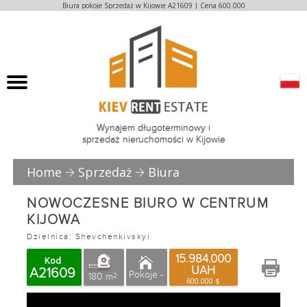
Biura pokoje Sprzedaż w Kijowie A21609 | Cena 600.000
Wynajem długoterminowy i
sprzedaż nieruchomości w Kijowie
Home
Sprzedaż
Biura
NOWOCZESNE BIURO W CENTRUM
KIJOWA
Dzielnica: Shevchenkivskyi
15.984.000
Kod
UAH
A21609
Pokoje -
180 m
2
600.000 $