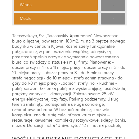
Winda
-
Meble
-
Tarasovskaya, 9v, „Tarasovskiy Apartments” Nowoczesne
biuro o łącznej powierzchni 180m2. m. na 3 piętrze nowego
budynku w centrum Kijowa. Różne strefy funkcjonalne
połączone są w pomieszczeniu wspólną kolorystyką,
przestrzeń spełnia wszystkie wymagania nowoczesnego
biura, co świadczy o statusie i misji firmy. Planowane: -
obszar pracy nr 1 - do 11 miejsc pracy - obszar pracy nr 2 - do
10 miejsc pracy - obszar pracy nr 3 - do 5 miejsc pracy -
strefa negocjacji - do 10 miejsc - strefa administracyjna - do
góry do 1-3 miejsc pracy - „odbiór” strefy, hol - kuchnia -
pokój serwer - łazienka pokój ma wystarczającą ilość światła,
potężny wentylacji, klimatyzacji. Zainstalowane 25 kW
energii elektrycznej, trzy fazy. Parking podziemny. Usługi:
teren zamknięty, profesjonalna usługa concierge,
całodobowa ochrona. W bezpośrednim sąsiedztwie
kompleksu znajduje się cała infrastruktura miejska –
restauracje, kawiarnie, kompleksy rozrywkowe, sklepy, banki,
muzea. Do stacji metra "Uniwersytet" 12 minut na piechotę.