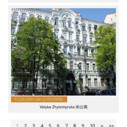
7.226.000 Uah (275.000$)
Velyka Zhytomyrska 街公寓
1
2
3
4
5
6
7
8
9
10
>
>>