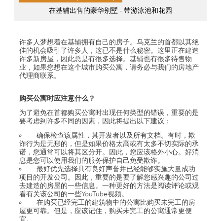
在基辅出售的豪华别墅 - 带游泳池和花园
许多人梦想着在基辅拥有自己的房子。乌克兰的首都以其绝
佳的机会吸引了许多人，这已不是什么秘密。这里正在建造
许多新房屋，因此总是有很多选择。基辅也有很多待售物
业，如果您想在这个城市购买公寓，请务必与我们的房地产
代理商联系。
购买公寓时应注意什么？
为了避免在首都购买公寓时出现任何类型的错误，重要的是
要考虑到许多不同的因素，因此将提出以下建议：
确保检查该属性，其开发者以及所有文档。有时，欺
诈行为是无形的，但是如果价格太高或有太多不切实际的承
诺，您通常可以将其区分开。因此，您应该格外小心。好消
息是您可以使用我们的服务保护自己免受欺诈。
最好优先选择具有良好声誉并已经能够实施大量成功
项目的开发公司。因此，重要的是要了解您感兴趣的公司过
去建造的房屋的一些信息。一种更好的方法是阅读评论或观
看有关该公司的一些YouTube视频。
在购买已经完工的建筑物中的公寓比购买未完工的房
屋更可靠。但是，应该记住，购买未完工的公寓通常更便
宜。