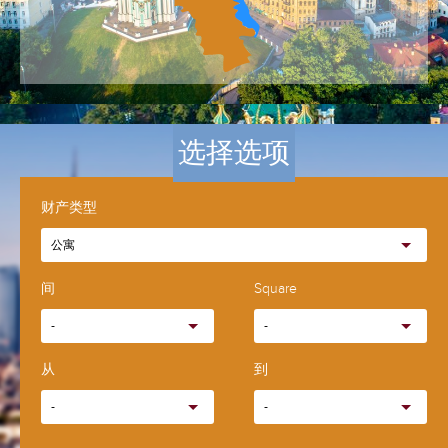
选择选项
财产类型
公寓
间
Square
-
-
从
到
-
-