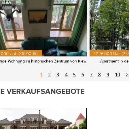
.000 Uah (315.000$)
7.226.000 Uah (27
ige Wohnung im historischen Zentrum von Kiew
Apartment in de
1
2
3
4
5
6
7
8
9
10
>
E VERKAUFSANGEBOTE