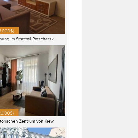
5.000$)
ung im Stadtteil Petscherski
0.000$)
torischen Zentrum von Kiew