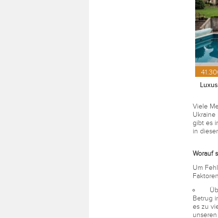
41.30
Luxus
Viele Me
Ukraine 
gibt es 
in diese
Worauf s
Um Fehle
Faktore
Überp
Betrug i
es zu vi
unseren