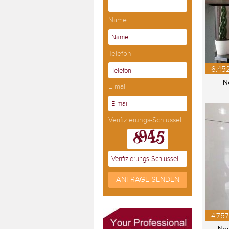
Name
Telefon
6.45
N
E-mail
Verifizierungs-Schlüssel
ANFRAGE SENDEN
4.757