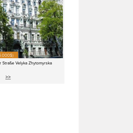
5.000$)
r Straße Velyka Zhytomyrska
>>