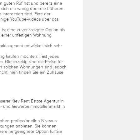
 guten Ruf hat und bereits eine
, sich ein wenig über die früheren
nteressiert sind. Eine der
einige YouTube-Videos über das
t eine zuverlässigere Option als
uf einer unfertigen Wohnung
rktsegment entwickelt sich sehr
ng kaufen möchten. Fast jedes
 Gleichzeitig sind die Preise für
 in solchen Wohnungen sind jedoch
ichtlinien finden Sie ein Zuhause
serer Kiev Rent Estate Agentur in
n- und Gewerbeimmobilienmarkt in
ohen professionellen Niveaus
istungen anbieten. Sie können
he eine geeignete Option für Sie