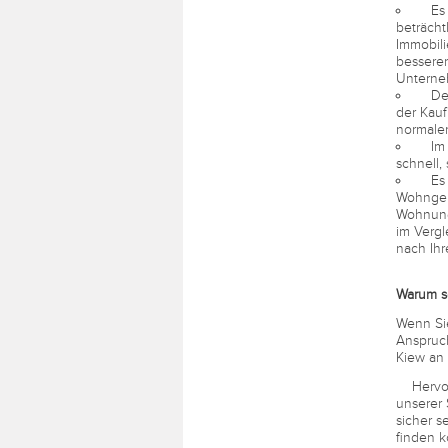
Es is
beträcht
Immobili
besseren
Unterne
Der K
der Kauf
normalerw
Im Mo
schnell,
Es is
Wohngebi
Wohnung
im Vergl
nach Ih
Warum s
Wenn Sie
Anspruc
Kiew an 
Hervorr
unserer 
sicher s
finden 