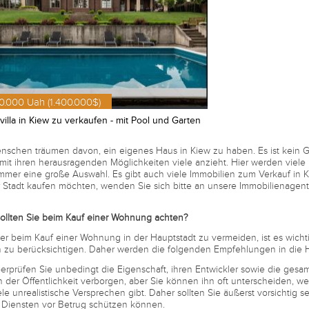
0.000 Uah (1.400.000$)
villa in Kiew zu verkaufen - mit Pool und Garten
nschen träumen davon, ein eigenes Haus in Kiew zu haben. Es ist kein G
mit ihren herausragenden Möglichkeiten viele anzieht. Hier werden vie
immer eine große Auswahl. Es gibt auch viele Immobilien zum Verkauf i
r Stadt kaufen möchten, wenden Sie sich bitte an unsere Immobilienagent
ollten Sie beim Kauf einer Wohnung achten?
r beim Kauf einer Wohnung in der Hauptstadt zu vermeiden, ist es wichti
n zu berücksichtigen. Daher werden die folgenden Empfehlungen in di
rüfen Sie unbedingt die Eigenschaft, ihren Entwickler sowie die gesa
n der Öffentlichkeit verborgen, aber Sie können ihn oft unterscheiden, we
ele unrealistische Versprechen gibt. Daher sollten Sie äußerst vorsichtig sei
 Diensten vor Betrug schützen können.