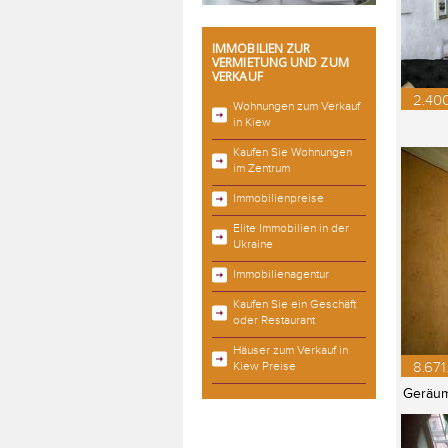
IMMOBILIEN ZUR
VERMIETUNG UND ZUM
VERKAUF
2.400
Wohnungen zum Verkauf
in Kiew
Kaufen Sie Wohnungen
im Zentrum
Immobilienpreise
Elite Immobilien in der
Ukraine
Immobilienagentur
Kaufen Sie ein Geschäft
oder Restaurant
Häuser zum Verkauf in
8.671
Kiew Preise
Geräum