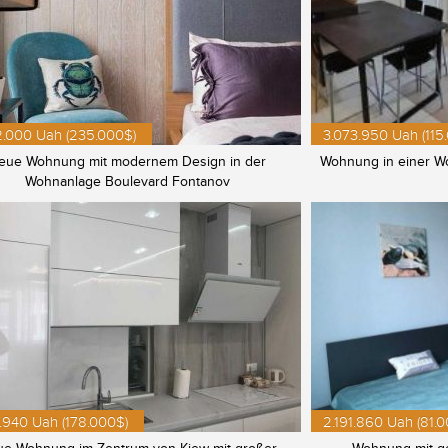
2.000 Uah (235.000$)
3.073.950 Uah (115
eue Wohnung mit modernem Design in der
Wohnung in einer W
Wohnanlage Boulevard Fontanov
.940 Uah (178.000$)
2.191.860 Uah (81.