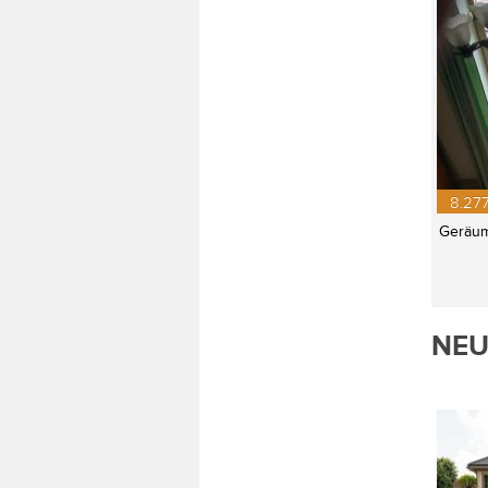
8.277
Geräum
NEU