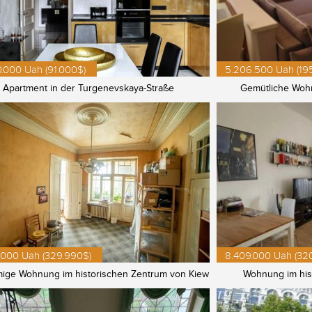
.000 Uah (91.000$)
5.206.500 Uah (19
Apartment in der Turgenevskaya-Straße
Gemütliche Wohn
.000 Uah (329.990$)
8.409.000 Uah (32
ige Wohnung im historischen Zentrum von Kiew
Wohnung im his