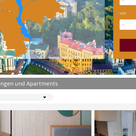
-
von
-
ngen und Apartments