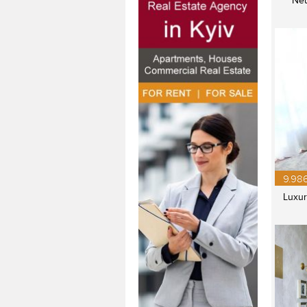
Neu
9.98
Luxur