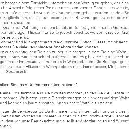
t besser, einem Entwicklerunternehmen den Vorzug zu geben, das einen
liche Anzahl erfolgreicher Projekte umsetzen konnte. Daher ist es wichtig
en zu informieren, die von dem Unternehmen gebaut wurden, an dem Sie i
 Möglichkeiten, dies zu tun, besteht darin, Bewertungen zu lesen oder 
hmen anzusehen.
auf einer Wohnung in einem bereits in Betrieb genommenen Gebäude is
 von unfertigen Häusern. Es sollte jedoch beachtet werden, dass der Ka
eise billiger ist.
ment sind Mini-Apartments die günstigste Option. Dieses Immobilienma
 sodass Sie viele verschiedene Angebote finden können.
t auch wichtig, den Bereich zu berücksichtigen, in dem Sie eine Wohnu
et in Kiew wird sehr schnell aufgebaut, und es gibt viele neue Immobilien.
en in der Innenstadt viel höher als in Wohngebieten. Die Bedingungen
eich zu neuen Häusern in Wohngebieten nicht immer besser. Mit diesen R
rem Geschmack.
ollten Sie unser Unternehmen kontaktieren?
 eine Luxusimmobilie in Kiew kaufen möchten, sollten Sie die Dienste un
h nehmen. Wir bieten unsere Dienstleistungen seit langem auf dem Woh
und können es kaum erwarten, Ihnen unsere Vorteile zu zeigen:
agende Servicequalität. Dank unserer langjährigen Erfahrung und des h
Spezialisten können wir unseren Kunden qualitativ hochwertige Dienstle
ein, dass wir unter Berücksichtigung aller Ihrer Anforderungen und Wünsc
können.