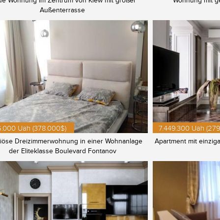
e Wohnung im Zentrum von Kiew mit großer
Wohnung mit ge
Außenterrasse
6.000 Uah (378.000$)
7.449.300 Uah (279
iöse Dreizimmerwohnung in einer Wohnanlage
Apartment mit einziga
der Eliteklasse Boulevard Fontanov