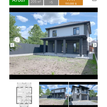
A7687
205 м
2
>5
195.000 $