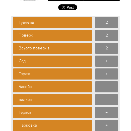
Туалетів
2
Поверх
2
Всього поверхів
2
Сад
+
Гараж
+
Басейн
-
Балкон
-
Тераса
+
Парковка
+