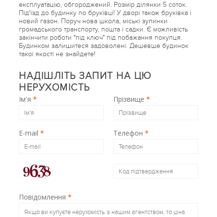
експлуатацію, обгороджений. Розмір ділянки 5 соток.
Під'їзд до будинку по бруківці! У дворі також бруківка і
новий газон. Поруч нова школа, міські зупинки
громадського транспорту, пошта і садки. Є можливість
закінчити роботи "під ключ" під побажання покупця.
Будинком залишитеся задоволені. Дешевше будинок
такої якості не знайдете!
НАДІШЛІТЬ ЗАПИТ НА ЦЮ
НЕРУХОМІСТЬ
Ім'я
*
Прізвище
*
E-mail
*
Телефон
*
Повідомлення
*