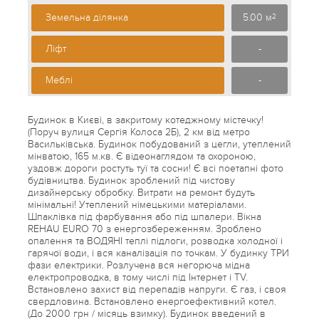
Земельна ділянка
5.00 м
2
Ліфт
-
Меблі
-
Будинок в Києві, в закритому котеджному містечку!
(Поруч вулиця Сергія Колоса 2Б), 2 км від метро
Васильківська. Будинок побудований з цегли, утеплений
мінватою, 165 м.кв. Є відеонаглядом та охороною,
уздовж дороги ростуть туї та сосни! Є всі поетапні фото
будівництва. Будинок зроблений під чистову
дизайнерську обробку. Витрати на ремонт будуть
мінімальні! Утеплений німецькими матеріалами.
Шпаклівка під фарбування або під шпалери. Вікна
REHAU EURO 70 з енергозбереженням. Зроблено
опалення та ВОДЯНІ теплі підлоги, розводка холодної і
гарячої води, і вся каналізація по точкам. У будинку ТРИ
фази електрики. Розлучена вся негорюча мідна
електропроводка, в тому числі під Інтернет і TV.
Встановлено захист від перепадів напруги. Є газ, і своя
свердловина. Встановлено енергоефективний котел.
(До 2000 грн / місяць взимку). Будинок введений в