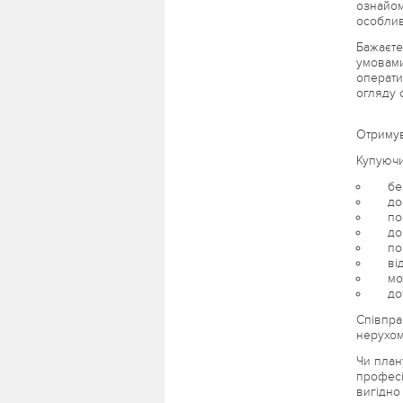
ознайом
особли
Бажаєте
умовами
оператив
огляду 
Отримув
Купуючи
безк
дост
пост
допо
повн
відс
можл
дотр
Співпра
нерухом
Чи план
професі
вигідно