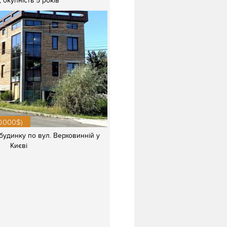
, окупність 5 років
0.000$)
удинку по вул. Верховинній у
Києві