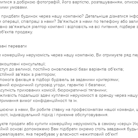
итися з добіркою фотографій, його вартістю, розташуванням, описом
вими умовами.
 придбати будинок через нашу компанію? Детальніше дізнатися інфо
 операції, співпраці з нами? Зв'яжіться з нами по телефону або зали
но зв'яжеться ріелтор компанії і відповість на всі питання, підбере з
об'єктів продажу.
ані переваги
 комерційну нерухомість через нашу компанію, Ви отримуєте ряд пере
оштовні консультації;
уп до великої, постійно оновлюваної бази варіантів об'єктів;
ійний зв'язок з ріелтором;
мога фахівця в підборі будівель за заданими критеріями;
ий юридичний супровід угоди, гарантію її безпеки;
утність прихованих комісій, бюрократичної тяганини;
ивість подальшої здачі купленої нерухомості в оренду через нашу 
имання вимог конфіденційності та ін.
цюючи з нами, Ви робите ставку на професіоналізм нашої команди, 
ості, індивідуальний підхід і приємне обслуговування.
уєте продати або купити комерційну нерухомість в самому «серці» Ук
йній основі допоможемо Вам підібрати окремо стоїть завдання будь-
 реалізувати, яка перебуває у власності нежитловий об'єкт!