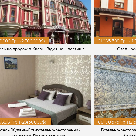
0.000 Грн (2.700.000$)
31.065.538 Грн (11
ель на продаж в Києві - Відмінна інвестиція
Отель-ре
6.061 Грн (2.450.000$)
68.170.575 Грн (2.
отель Жуляни-Сіті (готельно-ресторанний
Готельно-рестор