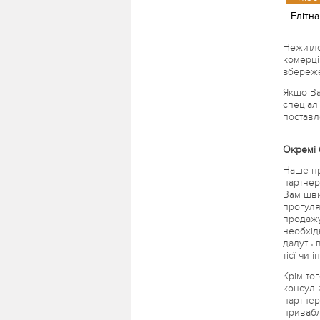
Елітна
Нежитло
комерці
збереже
Якщо Ва
спеціал
поставл
Окремі 
Наше пр
партнер
Вам шви
прогуля
продажу
необхід
дадуть в
тієї чи 
Крім то
консуль
партнер
привабл