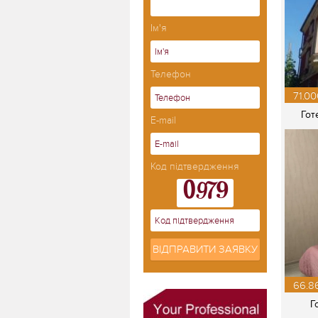
Ім'я
Телефон
71.00
Гот
E-mail
Код підтвердження
ВІДПРАВИТИ ЗАЯВКУ
66.86
Г