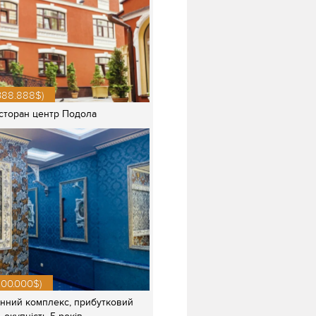
.388.888$)
сторан центр Подола
500.000$)
анний комплекс, прибутковий