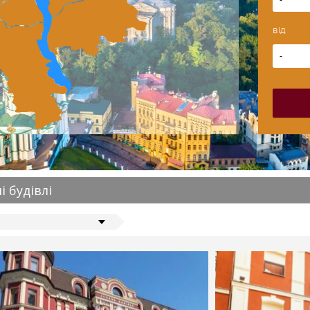
-
від
-
 будівлі