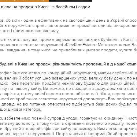
 вілла на продаж в Києві - з басейном і садом
ві об'єкти - один з ефективних на сьогоднішній день в Україні спос
йна нерухомість сприяє, як отримання прямої вигоди від використання
нню і примноженню капіталу.
с цікавить покупка, продаж окремо розташованих будівель в Києві, з
ізованого агентства нерухомості «KievRentEstate». Ми допоможемо В
ені завдання, в тому числі на привабливих умовах продати, купити б
будівлі в Києві на продаж: різноманітність пропозицій від нашої компа
офесійне агентство по комерційній нерухомості, маючи серйозний до
а, великий обсяг успішно завершених угод, велику базу даних по н
дко і без переплати придбати нежитлову будівлю для різних цілей.
нку по нашому сайту, Ви можете, не виходячи з дому, докладно вивч
 варіанти, в тому числі окремо стоять об'єкти еліт рівня, середнього
ності співробітники агентства нерухомості допоможуть Вам зорієнтува
ідповіді на всі питання, оперативно підберуть з бази даних будівлі пі
іншої цінової категорії.
го, забезпечимо повний супровід угоди, гарантуючи юридичну її чист
тативну допомогу, в тому числі в отриманні іпотечного кредиту, поре
и. Зручний інтерфейс, фільтри сайту допоможуть Вам легко впорати
ивих варіантів нерухомості. Потрапляючи в інформаційний простір в