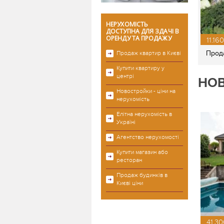
НЕРУХОМІСТЬ
ДОСТУПНА ДЛЯ ЗДАЧІ В
ОРЕНДУ ТА ПРОДАЖУ
11.16
Прода
Продаж квартир в Києві
Купити квартиру у
центрі
НОВ
Новостройки - ціни на
нерухомість
Елітна нерухомість в
Україні
Агентство нерухомості
Купити магазин або
ресторан
Продаж будинків в
Києві ціни
41.30