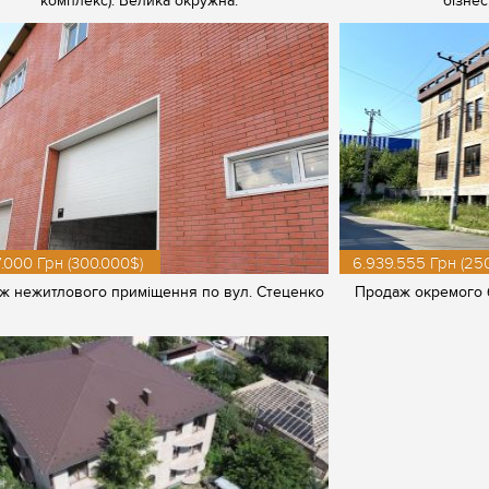
комплекс). Велика окружна.
бізнес
.000 Грн (300.000$)
6.939.555 Грн (25
ж нежитлового приміщення по вул. Стеценко
Продаж окремого б