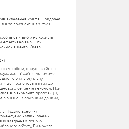
обів вкладення коштів. Придбана
 її за призначенням, так і
робіть свій вибір на користь
ам ефективно вирішити
удинок в центрі Києва.
нії
свід роботи, статус надійного
ерухомості України, допоможе
 Здійснюючи віртуальну
ити всі пропоновані нами до
 цінового сегмента і економ. При
тися в різноманітті пропозицій,
д різні цілі, з бажаними даними,
оту. Надамо всебічну
комендуємо надійні банки-
ся із завданням пошуку
ибраного об'єкту, Ви можете